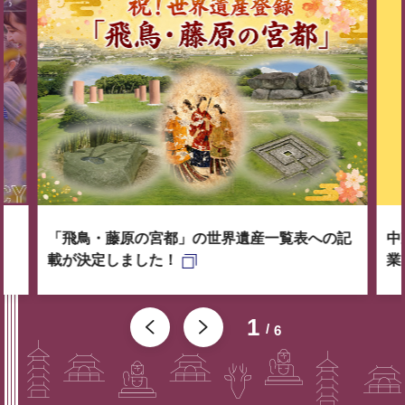
「飛鳥・藤原の宮都」の世界遺産一覧表への記
中
載が決定しました！
業
1
6