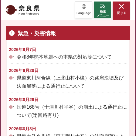
奈良県
検索
Language
閉じる
メニュー
緊急・災害情報
2026年8月7日
令和8年熊本地震への本県の対応等について
2026年6月29日
県道東川河合線（上北山村小橡）の路肩決壊及び
法面崩落による通行止について
2026年6月29日
国道168号（十津川村平谷）の崩土による通行止に
ついて(迂回路有り)
2026年6月3日