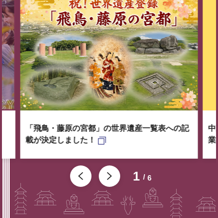
「飛鳥・藤原の宮都」の世界遺産一覧表への記
中
載が決定しました！
業
1
6