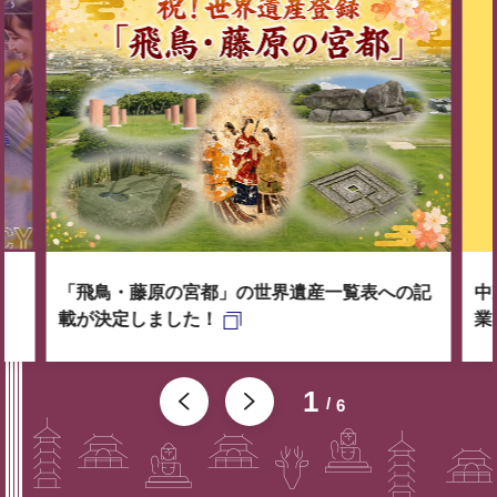
「飛鳥・藤原の宮都」の世界遺産一覧表への記
中
載が決定しました！
業
1
6