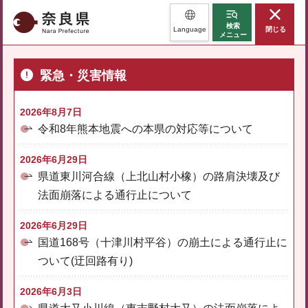
奈良県
検索
Language
閉じる
メニュー
緊急・災害情報
2026年8月7日
令和8年熊本地震への本県の対応等について
2026年6月29日
県道東川河合線（上北山村小橡）の路肩決壊及び
法面崩落による通行止について
2026年6月29日
国道168号（十津川村平谷）の崩土による通行止に
ついて(迂回路有り)
2026年6月3日