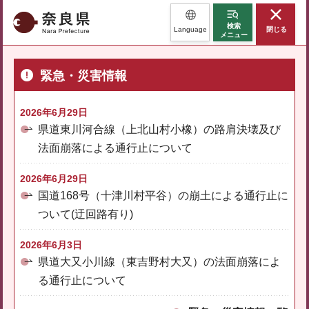
奈良県
検索
Language
閉じる
メニュー
緊急・災害情報
2026年6月29日
県道東川河合線（上北山村小橡）の路肩決壊及び
法面崩落による通行止について
2026年6月29日
国道168号（十津川村平谷）の崩土による通行止に
ついて(迂回路有り)
2026年6月3日
県道大又小川線（東吉野村大又）の法面崩落によ
る通行止について