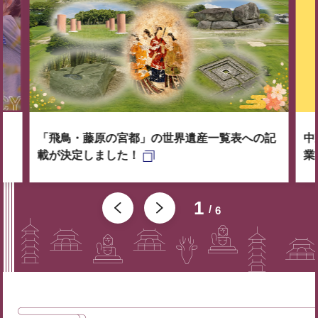
「飛鳥・藤原の宮都」の世界遺産一覧表への記
中
載が決定しました！
業
1
6