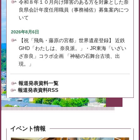
令和８年１０月向け障害のある方を対象とした奈
良県会計年度任用職員（事務補佐）募集案内につ
いて
2026年8月6日
【祝「飛鳥・藤原の宮都」世界遺産登録】 近鉄
GHD「わたしは、奈良派。」・JR東海「いざい
ざ奈良」コラボ企画 「神秘の石舞台古墳、出
現。」
報道発表資料一覧
報道発表資料RSS
イベント情報