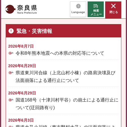
奈良県
検索
Language
閉じる
メニュー
緊急・災害情報
2026年8月7日
令和8年熊本地震への本県の対応等について
2026年6月29日
県道東川河合線（上北山村小橡）の路肩決壊及び
法面崩落による通行止について
2026年6月29日
国道168号（十津川村平谷）の崩土による通行止に
ついて(迂回路有り)
2026年6月3日