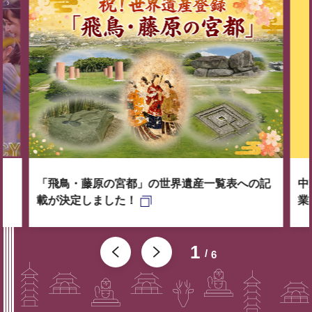
「飛鳥・藤原の宮都」の世界遺産一覧表への記
中
載が決定しました！
業
1
6