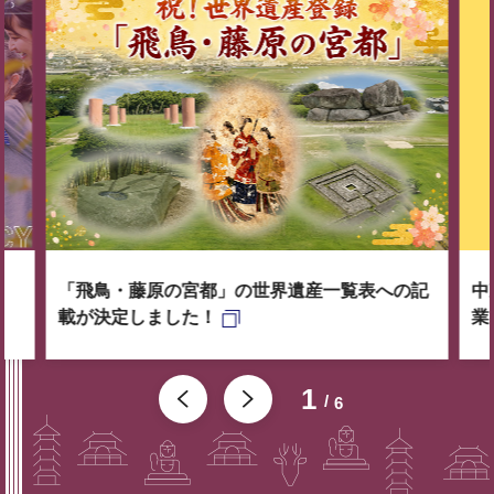
「飛鳥・藤原の宮都」の世界遺産一覧表への記
中
載が決定しました！
業
1
6