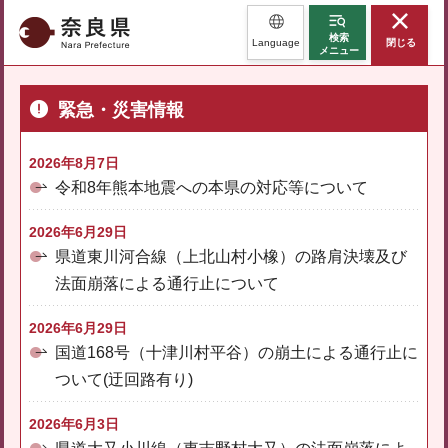
奈良県
検索
Language
閉じる
メニュー
緊急・災害情報
2026年8月7日
令和8年熊本地震への本県の対応等について
2026年6月29日
県道東川河合線（上北山村小橡）の路肩決壊及び
法面崩落による通行止について
2026年6月29日
国道168号（十津川村平谷）の崩土による通行止に
ついて(迂回路有り)
2026年6月3日