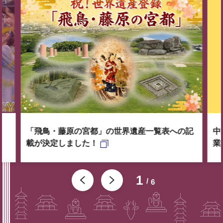
「飛鳥・藤原の宮都」の世界遺産一覧表への記
中
載が決定しました！
業
1
6