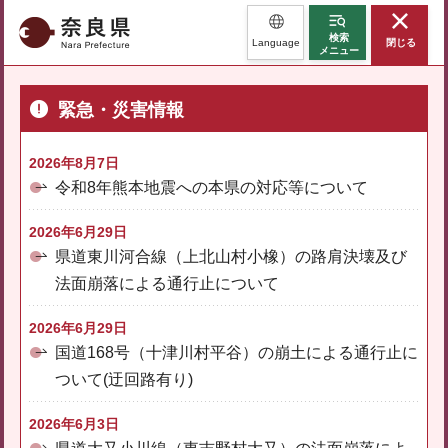
奈良県
検索
Language
閉じる
メニュー
緊急・災害情報
2026年8月7日
令和8年熊本地震への本県の対応等について
2026年6月29日
県道東川河合線（上北山村小橡）の路肩決壊及び
法面崩落による通行止について
2026年6月29日
国道168号（十津川村平谷）の崩土による通行止に
ついて(迂回路有り)
2026年6月3日