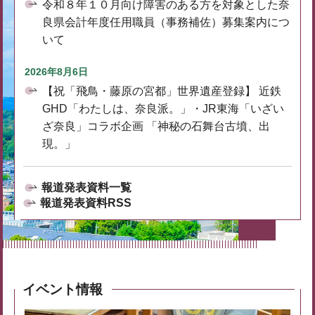
令和８年１０月向け障害のある方を対象とした奈
良県会計年度任用職員（事務補佐）募集案内につ
いて
2026年8月6日
【祝「飛鳥・藤原の宮都」世界遺産登録】 近鉄
GHD「わたしは、奈良派。」・JR東海「いざい
ざ奈良」コラボ企画 「神秘の石舞台古墳、出
現。」
報道発表資料一覧
報道発表資料RSS
イベント情報