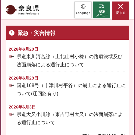
奈良県
検索
Language
閉じる
メニュー
緊急・災害情報
2026年6月29日
県道東川河合線（上北山村小橡）の路肩決壊及び
法面崩落による通行止について
2026年6月29日
国道168号（十津川村平谷）の崩土による通行止に
ついて(迂回路有り)
2026年6月3日
県道大又小川線（東吉野村大又）の法面崩落によ
る通行止について