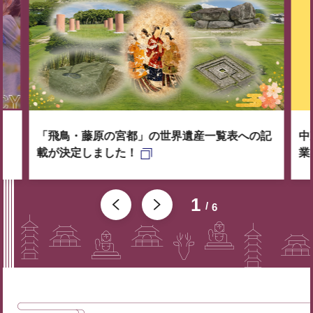
「飛鳥・藤原の宮都」の世界遺産一覧表への記
中
載が決定しました！
業
1
6