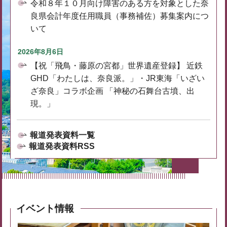
令和８年１０月向け障害のある方を対象とした奈
良県会計年度任用職員（事務補佐）募集案内につ
いて
2026年8月6日
【祝「飛鳥・藤原の宮都」世界遺産登録】 近鉄
GHD「わたしは、奈良派。」・JR東海「いざい
ざ奈良」コラボ企画 「神秘の石舞台古墳、出
現。」
報道発表資料一覧
報道発表資料RSS
イベント情報