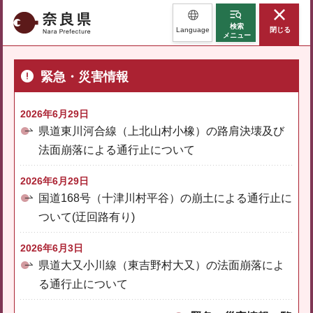
奈良県
検索
Language
閉じる
メニュー
緊急・災害情報
2026年6月29日
県道東川河合線（上北山村小橡）の路肩決壊及び
法面崩落による通行止について
2026年6月29日
国道168号（十津川村平谷）の崩土による通行止に
ついて(迂回路有り)
2026年6月3日
県道大又小川線（東吉野村大又）の法面崩落によ
る通行止について