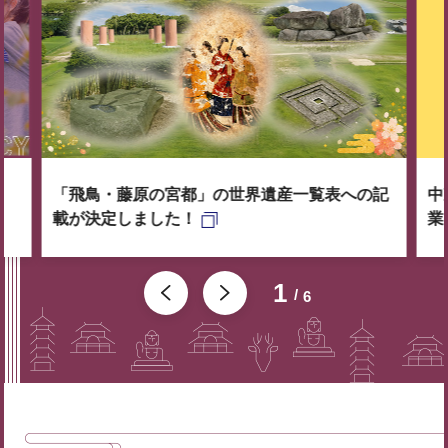
「飛鳥・藤原の宮都」の世界遺産一覧表への記
中
載が決定しました！
業
1
6