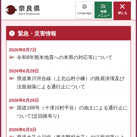
奈良県
検索
Language
閉じる
メニュー
緊急・災害情報
2026年8月7日
令和8年熊本地震への本県の対応等について
2026年6月29日
県道東川河合線（上北山村小橡）の路肩決壊及び
法面崩落による通行止について
2026年6月29日
国道168号（十津川村平谷）の崩土による通行止に
ついて(迂回路有り)
2026年6月3日