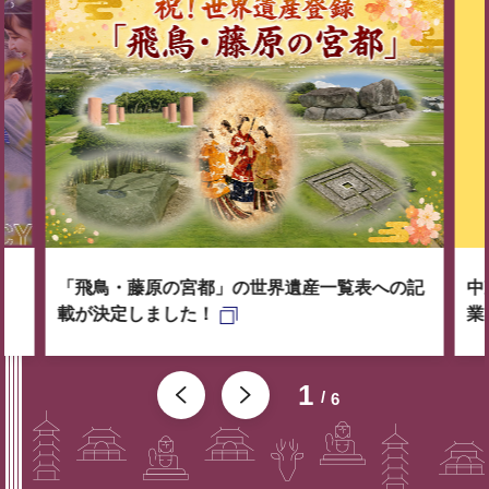
「飛鳥・藤原の宮都」の世界遺産一覧表への記
中
載が決定しました！
業
1
6