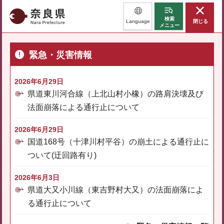
奈良県
検索
Language
閉じる
メニュー
緊急・災害情報
2026年6月29日
県道東川河合線（上北山村小橡）の路肩決壊及び
法面崩落による通行止について
2026年6月29日
国道168号（十津川村平谷）の崩土による通行止に
ついて(迂回路有り)
2026年6月3日
県道大又小川線（東吉野村大又）の法面崩落によ
る通行止について