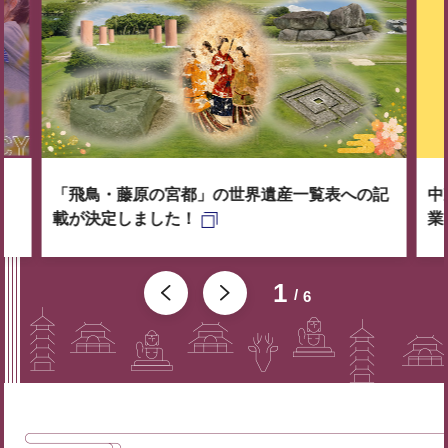
「飛鳥・藤原の宮都」の世界遺産一覧表への記
中
載が決定しました！
業
1
6