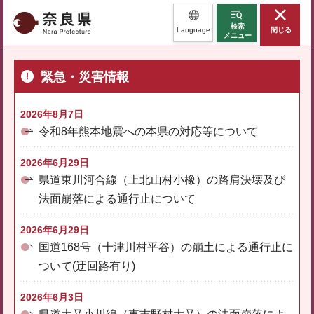
奈良県
検索
Language
閉じる
メニュー
緊急・災害情報
2026年8月7日
令和8年熊本地震への本県の対応等について
2026年6月29日
県道東川河合線（上北山村小橡）の路肩決壊及び
法面崩落による通行止について
2026年6月29日
国道168号（十津川村平谷）の崩土による通行止に
ついて(迂回路有り)
2026年6月3日