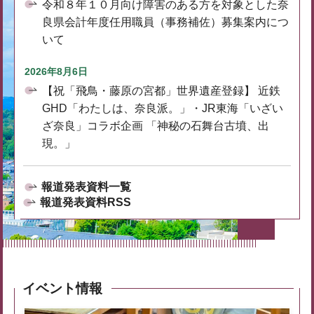
令和８年１０月向け障害のある方を対象とした奈
良県会計年度任用職員（事務補佐）募集案内につ
いて
2026年8月6日
【祝「飛鳥・藤原の宮都」世界遺産登録】 近鉄
GHD「わたしは、奈良派。」・JR東海「いざい
ざ奈良」コラボ企画 「神秘の石舞台古墳、出
現。」
報道発表資料一覧
報道発表資料RSS
イベント情報