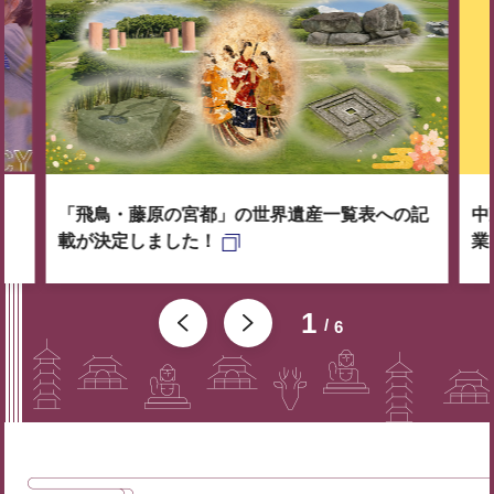
「飛鳥・藤原の宮都」の世界遺産一覧表への記
中
載が決定しました！
業
1
6