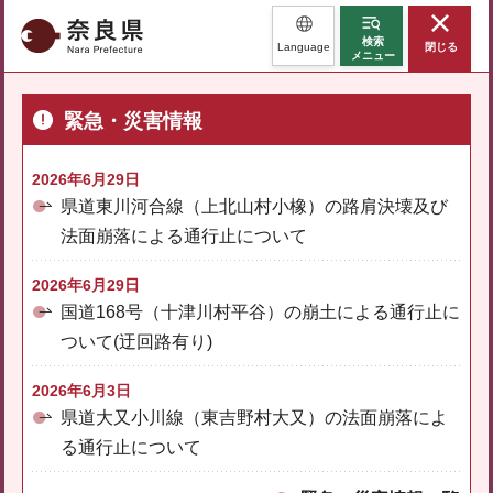
奈良県
検索
Language
閉じる
メニュー
緊急・災害情報
2026年6月29日
県道東川河合線（上北山村小橡）の路肩決壊及び
法面崩落による通行止について
2026年6月29日
国道168号（十津川村平谷）の崩土による通行止に
ついて(迂回路有り)
2026年6月3日
県道大又小川線（東吉野村大又）の法面崩落によ
る通行止について