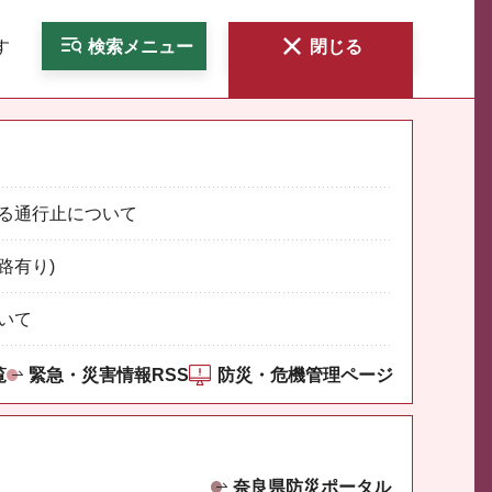
す
検索
メニュー
閉じる
る通行止について
路有り)
いて
覧
緊急・災害情報RSS
防災・危機管理ページ
奈良県防災ポータル