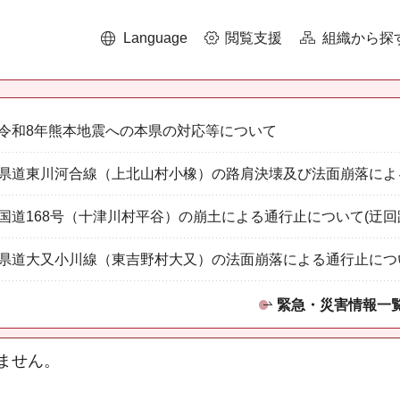
Language
閲覧支援
組織から探
令和8年熊本地震への本県の対応等について
県道東川河合線（上北山村小橡）の路肩決壊及び法面崩落によ
国道168号（十津川村平谷）の崩土による通行止について(迂回
県道大又小川線（東吉野村大又）の法面崩落による通行止につ
緊急・災害情報一
ません。