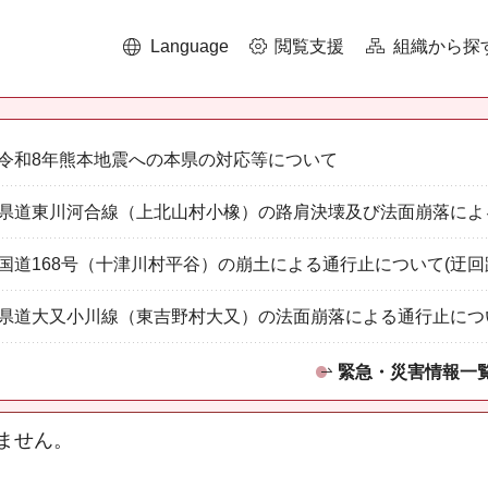
Language
閲覧支援
組織から探
令和8年熊本地震への本県の対応等について
県道東川河合線（上北山村小橡）の路肩決壊及び法面崩落によ
国道168号（十津川村平谷）の崩土による通行止について(迂回
県道大又小川線（東吉野村大又）の法面崩落による通行止につ
緊急・災害情報一
ません。