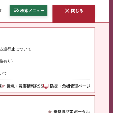
す
検索
メニュー
閉じる
る通行止について
路有り)
いて
覧
緊急・災害情報RSS
防災・危機管理ページ
奈良県防災ポータル