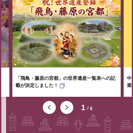
「飛鳥・藤原の宮都」の世界遺産一覧表への記
中
載が決定しました！
業
1
6