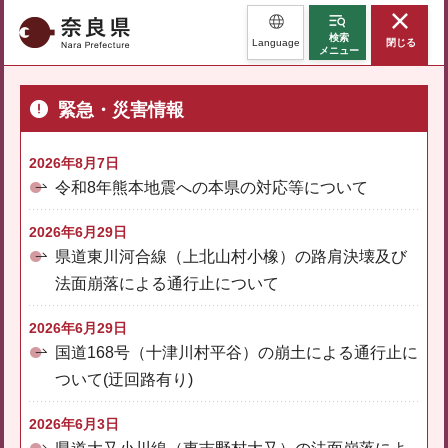
奈良県
検索
Language
閉じる
メニュー
緊急・災害情報
2026年8月7日
令和8年熊本地震への本県の対応等について
2026年6月29日
県道東川河合線（上北山村小橡）の路肩決壊及び
法面崩落による通行止について
2026年6月29日
国道168号（十津川村平谷）の崩土による通行止に
ついて(迂回路有り)
2026年6月3日