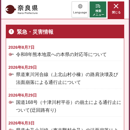
奈良県
検索
Language
閉じる
メニュー
緊急・災害情報
2026年8月7日
令和8年熊本地震への本県の対応等について
2026年6月29日
県道東川河合線（上北山村小橡）の路肩決壊及び
法面崩落による通行止について
2026年6月29日
国道168号（十津川村平谷）の崩土による通行止に
ついて(迂回路有り)
2026年6月3日