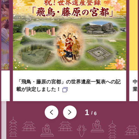
「飛鳥・藤原の宮都」の世界遺産一覧表への記
中
載が決定しました！
業
1
6