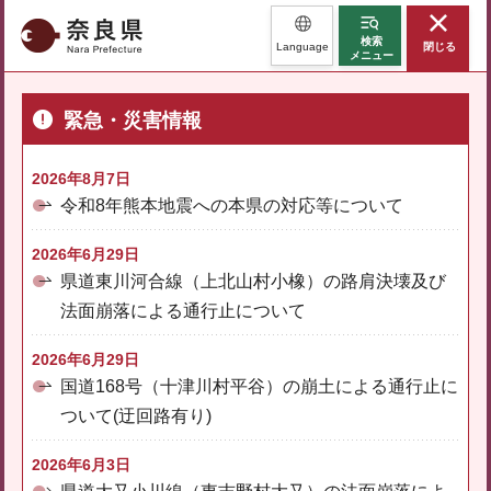
奈良県
検索
Language
閉じる
メニュー
緊急・災害情報
2026年8月7日
令和8年熊本地震への本県の対応等について
2026年6月29日
県道東川河合線（上北山村小橡）の路肩決壊及び
法面崩落による通行止について
2026年6月29日
国道168号（十津川村平谷）の崩土による通行止に
ついて(迂回路有り)
2026年6月3日