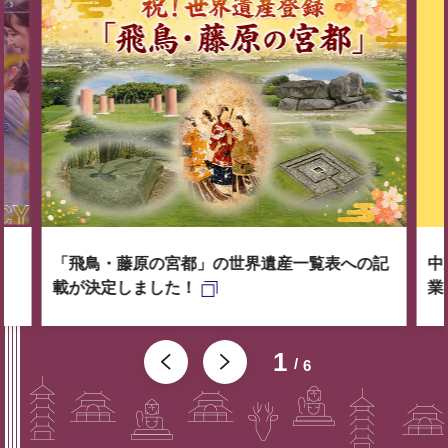
「飛鳥・藤原の宮都」の世界遺産一覧表への記
中
載が決定しました！
業
1
6