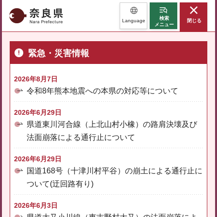
奈良県
検索
Language
閉じる
メニュー
緊急・災害情報
2026年8月7日
令和8年熊本地震への本県の対応等について
2026年6月29日
県道東川河合線（上北山村小橡）の路肩決壊及び
法面崩落による通行止について
2026年6月29日
国道168号（十津川村平谷）の崩土による通行止に
ついて(迂回路有り)
2026年6月3日