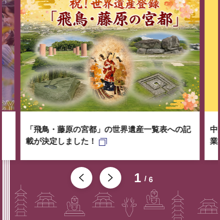
「飛鳥・藤原の宮都」の世界遺産一覧表への記
中
載が決定しました！
業
1
6