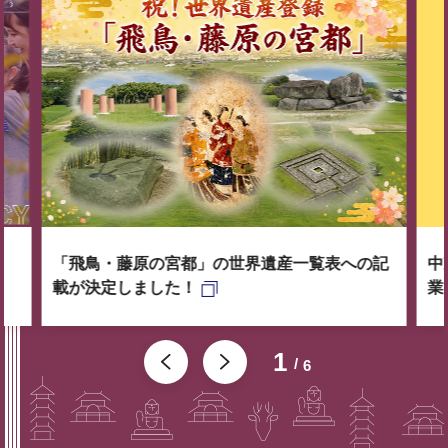
「飛鳥・藤原の宮都」の世界遺産一覧表への記
中
載が決定しました！
業
1
6