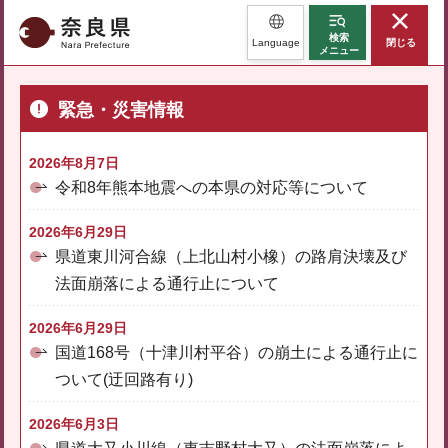
奈良県
検索
Language
閉じる
メニュー
緊急・災害情報
2026年8月7日
令和8年熊本地震への本県の対応等について
2026年6月29日
県道東川河合線（上北山村小橡）の路肩決壊及び
法面崩落による通行止について
2026年6月29日
国道168号（十津川村平谷）の崩土による通行止に
ついて(迂回路有り)
2026年6月3日