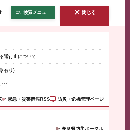
す
検索
メニュー
閉じる
る通行止について
路有り)
いて
覧
緊急・災害情報RSS
防災・危機管理ページ
奈良県防災ポータル