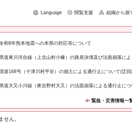
Language
閲覧支援
組織から探
令和8年熊本地震への本県の対応等について
県道東川河合線（上北山村小橡）の路肩決壊及び法面崩落によ
国道168号（十津川村平谷）の崩土による通行止について(迂回
県道大又小川線（東吉野村大又）の法面崩落による通行止につ
緊急・災害情報一
ません。