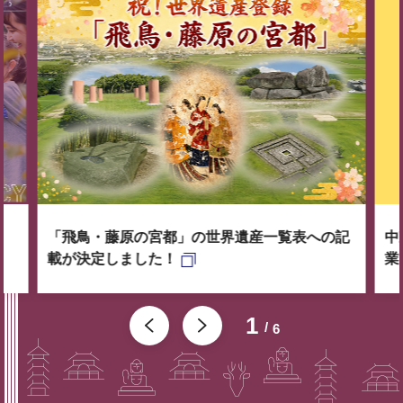
「飛鳥・藤原の宮都」の世界遺産一覧表への記
中
載が決定しました！
業
1
6