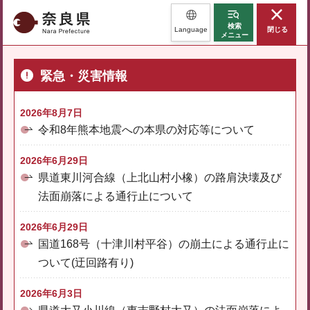
奈良県
検索
Language
閉じる
メニュー
緊急・災害情報
2026年8月7日
令和8年熊本地震への本県の対応等について
2026年6月29日
県道東川河合線（上北山村小橡）の路肩決壊及び
法面崩落による通行止について
2026年6月29日
国道168号（十津川村平谷）の崩土による通行止に
ついて(迂回路有り)
2026年6月3日