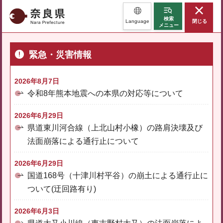
奈良県
検索
Language
閉じる
メニュー
緊急・災害情報
2026年8月7日
令和8年熊本地震への本県の対応等について
2026年6月29日
県道東川河合線（上北山村小橡）の路肩決壊及び
法面崩落による通行止について
2026年6月29日
国道168号（十津川村平谷）の崩土による通行止に
ついて(迂回路有り)
2026年6月3日