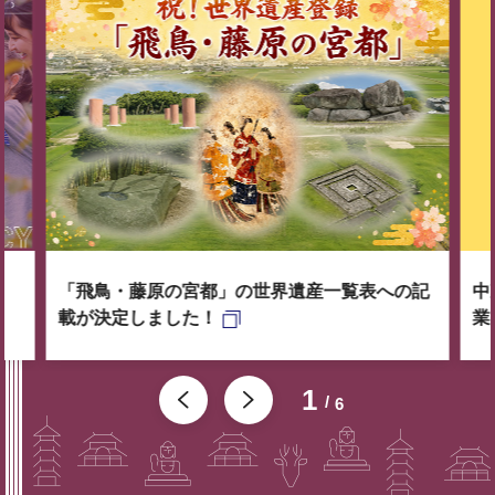
「飛鳥・藤原の宮都」の世界遺産一覧表への記
中
載が決定しました！
業
1
6