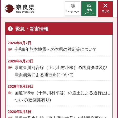
奈良県
検索
Language
閉じる
メニュー
緊急・災害情報
2026年8月7日
令和8年熊本地震への本県の対応等について
2026年6月29日
県道東川河合線（上北山村小橡）の路肩決壊及び
法面崩落による通行止について
2026年6月29日
国道168号（十津川村平谷）の崩土による通行止に
ついて(迂回路有り)
2026年6月3日