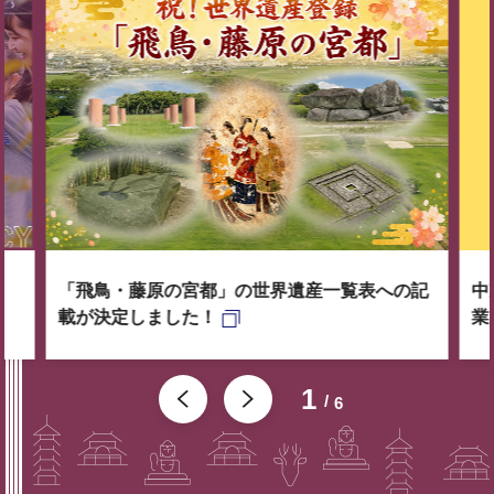
「飛鳥・藤原の宮都」の世界遺産一覧表への記
中
載が決定しました！
業
1
6