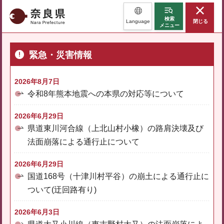
奈良県
検索
Language
閉じる
メニュー
緊急・災害情報
2026年8月7日
令和8年熊本地震への本県の対応等について
2026年6月29日
県道東川河合線（上北山村小橡）の路肩決壊及び
法面崩落による通行止について
2026年6月29日
国道168号（十津川村平谷）の崩土による通行止に
ついて(迂回路有り)
2026年6月3日