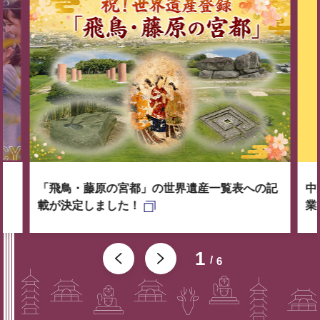
「飛鳥・藤原の宮都」の世界遺産一覧表への記
中
載が決定しました！
業
1
6