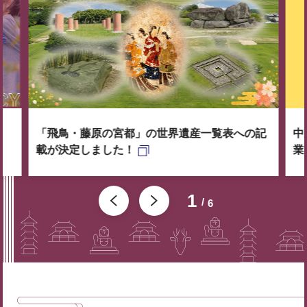
「飛鳥・藤原の宮都」の世界遺産一覧表への記
中
載が決定しました！
業
1
6