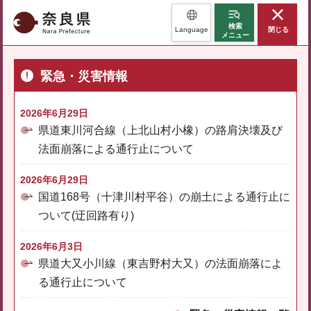
奈良県
検索
Language
閉じる
メニュー
緊急・災害情報
2026年6月29日
県道東川河合線（上北山村小橡）の路肩決壊及び
法面崩落による通行止について
2026年6月29日
国道168号（十津川村平谷）の崩土による通行止に
ついて(迂回路有り)
2026年6月3日
県道大又小川線（東吉野村大又）の法面崩落によ
る通行止について