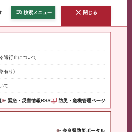
す
検索
メニュー
閉じる
る通行止について
路有り)
いて
覧
緊急・災害情報RSS
防災・危機管理ページ
奈良県防災ポータル