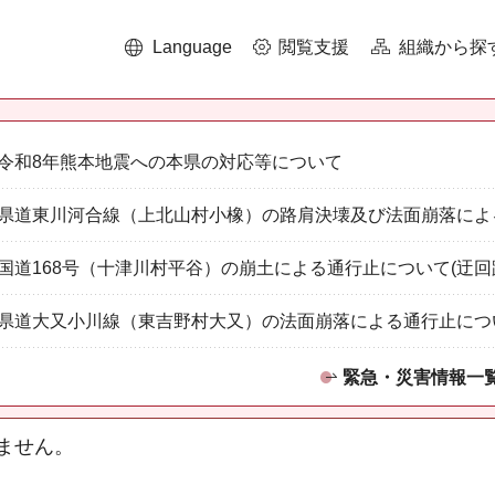
Language
閲覧支援
組織から探
令和8年熊本地震への本県の対応等について
県道東川河合線（上北山村小橡）の路肩決壊及び法面崩落によ
国道168号（十津川村平谷）の崩土による通行止について(迂回
県道大又小川線（東吉野村大又）の法面崩落による通行止につ
緊急・災害情報一
ません。