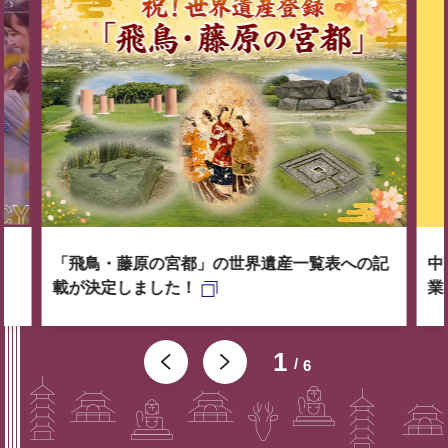
「飛鳥・藤原の宮都」の世界遺産一覧表への記
中
載が決定しました！
業
1
6