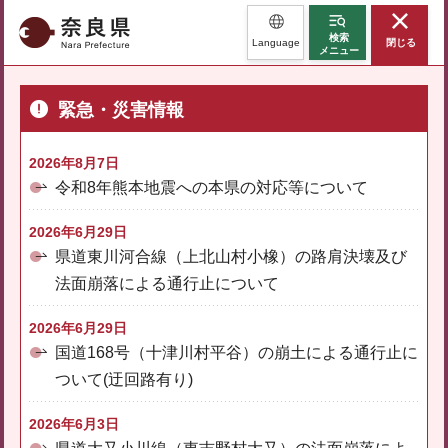
奈良県
検索
Language
閉じる
メニュー
緊急・災害情報
2026年8月7日
令和8年熊本地震への本県の対応等について
2026年6月29日
県道東川河合線（上北山村小橡）の路肩決壊及び
法面崩落による通行止について
2026年6月29日
国道168号（十津川村平谷）の崩土による通行止に
ついて(迂回路有り)
2026年6月3日