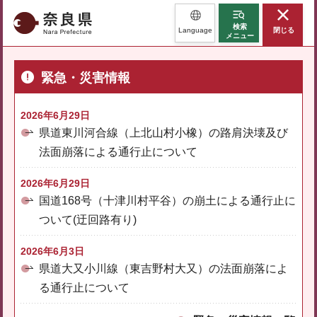
奈良県
検索
Language
閉じる
メニュー
緊急・災害情報
2026年6月29日
県道東川河合線（上北山村小橡）の路肩決壊及び
法面崩落による通行止について
2026年6月29日
国道168号（十津川村平谷）の崩土による通行止に
ついて(迂回路有り)
2026年6月3日
県道大又小川線（東吉野村大又）の法面崩落によ
る通行止について