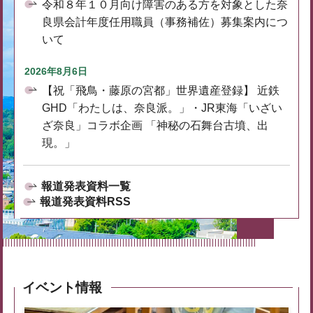
令和８年１０月向け障害のある方を対象とした奈
良県会計年度任用職員（事務補佐）募集案内につ
いて
2026年8月6日
【祝「飛鳥・藤原の宮都」世界遺産登録】 近鉄
GHD「わたしは、奈良派。」・JR東海「いざい
ざ奈良」コラボ企画 「神秘の石舞台古墳、出
現。」
報道発表資料一覧
報道発表資料RSS
イベント情報