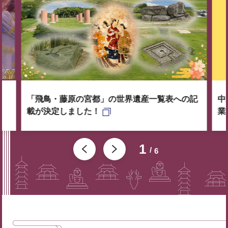
「飛鳥・藤原の宮都」の世界遺産一覧表への記
中
載が決定しました！
業
1
6