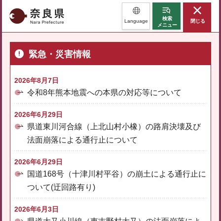
奈良県
検索
Language
閉じる
メニュー
緊急・災害情報
2026年8月7日
令和8年熊本地震への本県の対応等について
2026年6月29日
県道東川河合線（上北山村小橡）の路肩決壊及び
法面崩落による通行止について
2026年6月29日
国道168号（十津川村平谷）の崩土による通行止に
ついて(迂回路有り)
2026年6月3日