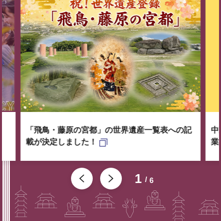
「飛鳥・藤原の宮都」の世界遺産一覧表への記
中
載が決定しました！
業
1
6