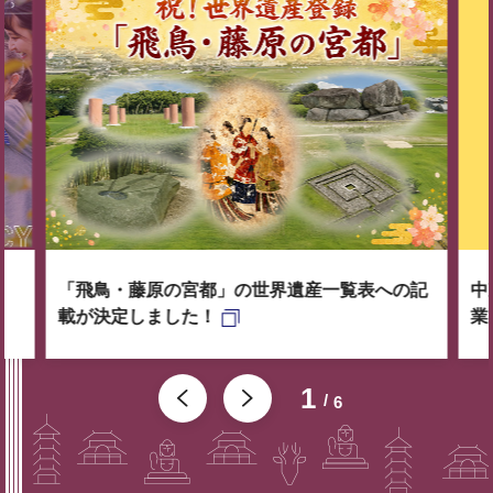
「飛鳥・藤原の宮都」の世界遺産一覧表への記
中
載が決定しました！
業
1
6