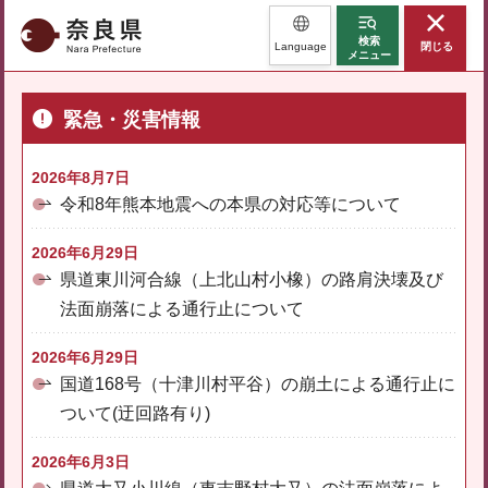
奈良県
検索
Language
閉じる
メニュー
緊急・災害情報
2026年8月7日
令和8年熊本地震への本県の対応等について
2026年6月29日
県道東川河合線（上北山村小橡）の路肩決壊及び
法面崩落による通行止について
2026年6月29日
国道168号（十津川村平谷）の崩土による通行止に
ついて(迂回路有り)
2026年6月3日