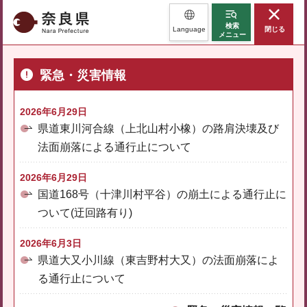
奈良県
検索
Language
閉じる
メニュー
緊急・災害情報
2026年6月29日
県道東川河合線（上北山村小橡）の路肩決壊及び
法面崩落による通行止について
2026年6月29日
国道168号（十津川村平谷）の崩土による通行止に
ついて(迂回路有り)
2026年6月3日
県道大又小川線（東吉野村大又）の法面崩落によ
る通行止について