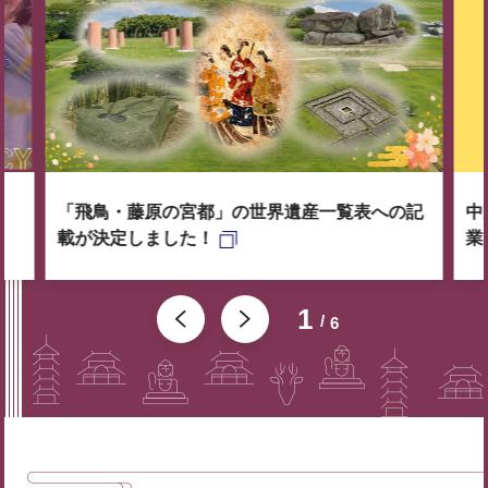
「飛鳥・藤原の宮都」の世界遺産一覧表への記
中
載が決定しました！
業
1
6