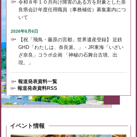
令和８年１０月向け障害のある方を対象とした奈
良県会計年度任用職員（事務補佐）募集案内につ
いて
2026年8月6日
【祝「飛鳥・藤原の宮都」世界遺産登録】 近鉄
GHD「わたしは、奈良派。」・JR東海「いざい
ざ奈良」コラボ企画 「神秘の石舞台古墳、出
現。」
報道発表資料一覧
報道発表資料RSS
イベント情報