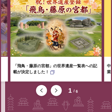
「飛鳥・藤原の宮都」の世界遺産一覧表への記
中
載が決定しました！
業
1
6