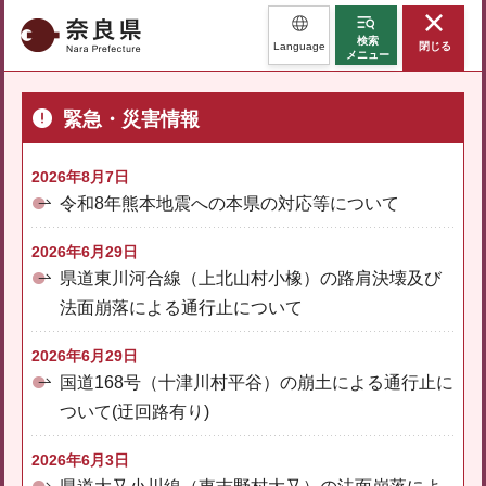
奈良県
検索
Language
閉じる
メニュー
緊急・災害情報
2026年8月7日
令和8年熊本地震への本県の対応等について
2026年6月29日
県道東川河合線（上北山村小橡）の路肩決壊及び
法面崩落による通行止について
2026年6月29日
国道168号（十津川村平谷）の崩土による通行止に
ついて(迂回路有り)
2026年6月3日