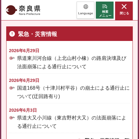
奈良県
検索
Language
閉じる
メニュー
緊急・災害情報
2026年6月29日
県道東川河合線（上北山村小橡）の路肩決壊及び
法面崩落による通行止について
2026年6月29日
国道168号（十津川村平谷）の崩土による通行止に
ついて(迂回路有り)
2026年6月3日
県道大又小川線（東吉野村大又）の法面崩落によ
る通行止について