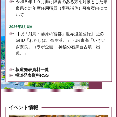
令和８年１０月向け障害のある方を対象とした奈
良県会計年度任用職員（事務補佐）募集案内につ
いて
2026年8月6日
【祝「飛鳥・藤原の宮都」世界遺産登録】 近鉄
GHD「わたしは、奈良派。」・JR東海「いざい
ざ奈良」コラボ企画 「神秘の石舞台古墳、出
現。」
報道発表資料一覧
報道発表資料RSS
イベント情報