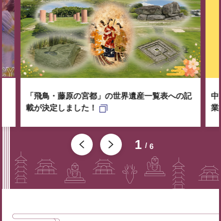
「飛鳥・藤原の宮都」の世界遺産一覧表への記
中
載が決定しました！
業
1
6