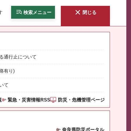
す
検索
メニュー
閉じる
る通行止について
路有り)
いて
覧
緊急・災害情報RSS
防災・危機管理ページ
奈良県防災ポータル