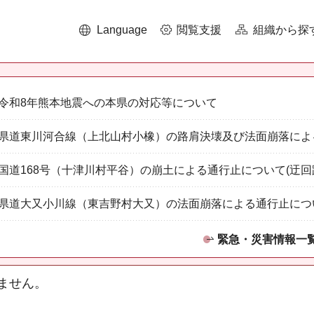
Language
閲覧支援
組織から探
令和8年熊本地震への本県の対応等について
県道東川河合線（上北山村小橡）の路肩決壊及び法面崩落によ
国道168号（十津川村平谷）の崩土による通行止について(迂回
県道大又小川線（東吉野村大又）の法面崩落による通行止につ
緊急・災害情報一
ません。