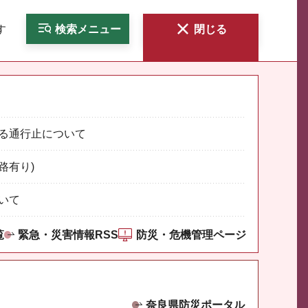
す
検索
メニュー
閉じる
る通行止について
路有り)
いて
覧
緊急・災害情報RSS
防災・危機管理ページ
奈良県防災ポータル