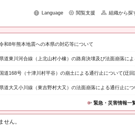
Language
閲覧支援
組織から探
令和8年熊本地震への本県の対応等について
県道東川河合線（上北山村小橡）の路肩決壊及び法面崩落によ
国道168号（十津川村平谷）の崩土による通行止について(迂回
県道大又小川線（東吉野村大又）の法面崩落による通行止につ
緊急・災害情報一
ません。