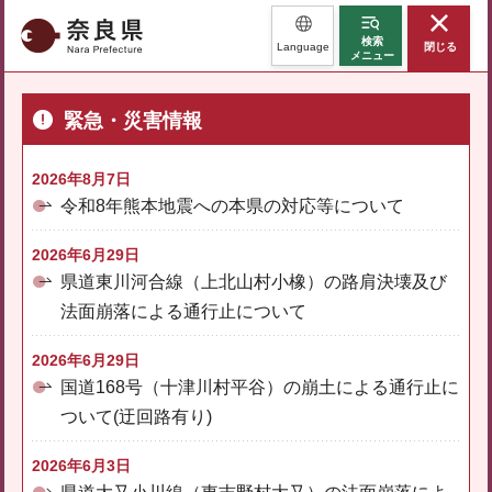
奈良県
検索
Language
閉じる
メニュー
緊急・災害情報
2026年8月7日
令和8年熊本地震への本県の対応等について
2026年6月29日
県道東川河合線（上北山村小橡）の路肩決壊及び
法面崩落による通行止について
2026年6月29日
国道168号（十津川村平谷）の崩土による通行止に
ついて(迂回路有り)
2026年6月3日