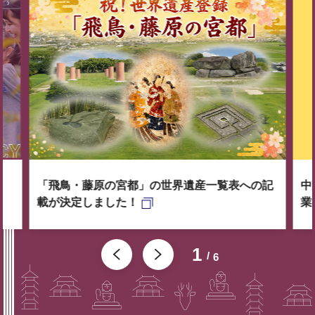
「飛鳥・藤原の宮都」の世界遺産一覧表への記
中
載が決定しました！
業
1
6