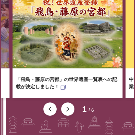
「飛鳥・藤原の宮都」の世界遺産一覧表への記
中
載が決定しました！
業
1
6