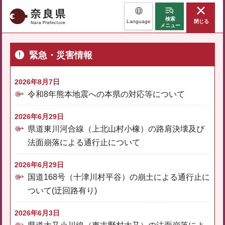
奈良県
検索
Language
閉じる
メニュー
緊急・災害情報
2026年8月7日
令和8年熊本地震への本県の対応等について
2026年6月29日
県道東川河合線（上北山村小橡）の路肩決壊及び
法面崩落による通行止について
2026年6月29日
国道168号（十津川村平谷）の崩土による通行止に
ついて(迂回路有り)
2026年6月3日