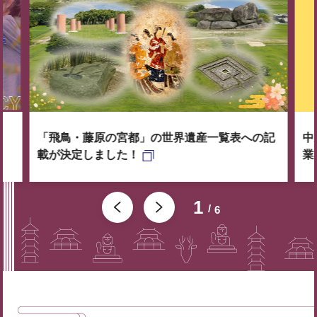
「飛鳥・藤原の宮都」の世界遺産一覧表への記
中
載が決定しました！
業
1
6