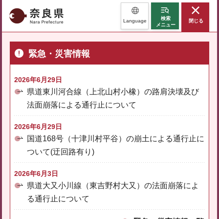
奈良県
検索
Language
閉じる
メニュー
緊急・災害情報
2026年6月29日
県道東川河合線（上北山村小橡）の路肩決壊及び
法面崩落による通行止について
2026年6月29日
国道168号（十津川村平谷）の崩土による通行止に
ついて(迂回路有り)
2026年6月3日
県道大又小川線（東吉野村大又）の法面崩落によ
る通行止について