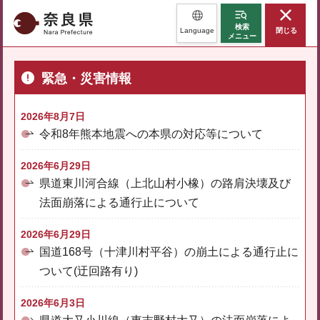
奈良県
検索
Language
閉じる
メニュー
緊急・災害情報
2026年8月7日
令和8年熊本地震への本県の対応等について
2026年6月29日
県道東川河合線（上北山村小橡）の路肩決壊及び
法面崩落による通行止について
2026年6月29日
国道168号（十津川村平谷）の崩土による通行止に
ついて(迂回路有り)
2026年6月3日