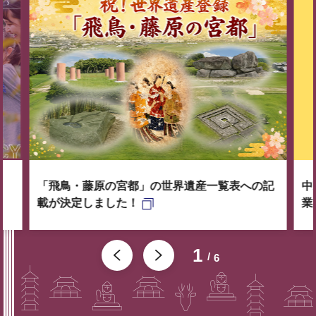
「飛鳥・藤原の宮都」の世界遺産一覧表への記
中
載が決定しました！
業
1
6