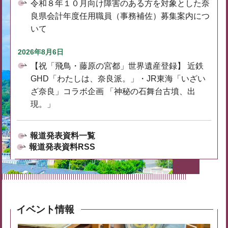
令和８年１０月向け障害のある方を対象とした奈
良県会計年度任用職員（事務補佐）募集案内につ
いて
2026年8月6日
【祝「飛鳥・藤原の宮都」世界遺産登録】 近鉄
GHD「わたしは、奈良派。」・JR東海「いざい
ざ奈良」コラボ企画 「神秘の石舞台古墳、出
現。」
報道発表資料一覧
報道発表資料RSS
イベント情報