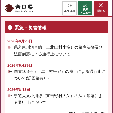
奈良県
検索
Language
閉じる
メニュー
緊急・災害情報
2026年6月29日
県道東川河合線（上北山村小橡）の路肩決壊及び
法面崩落による通行止について
2026年6月29日
国道168号（十津川村平谷）の崩土による通行止に
ついて(迂回路有り)
2026年6月3日
県道大又小川線（東吉野村大又）の法面崩落によ
る通行止について