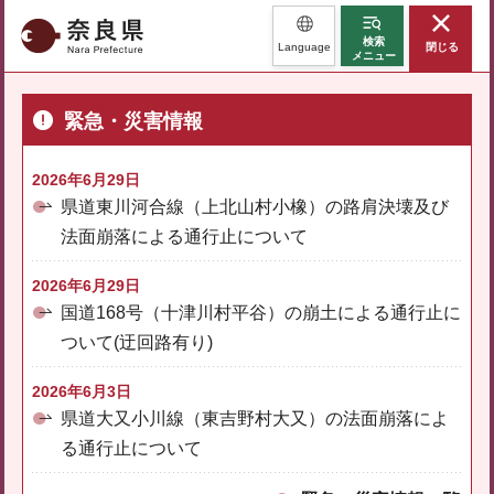
奈良県
検索
Language
閉じる
メニュー
緊急・災害情報
2026年6月29日
県道東川河合線（上北山村小橡）の路肩決壊及び
法面崩落による通行止について
2026年6月29日
国道168号（十津川村平谷）の崩土による通行止に
ついて(迂回路有り)
2026年6月3日
県道大又小川線（東吉野村大又）の法面崩落によ
る通行止について