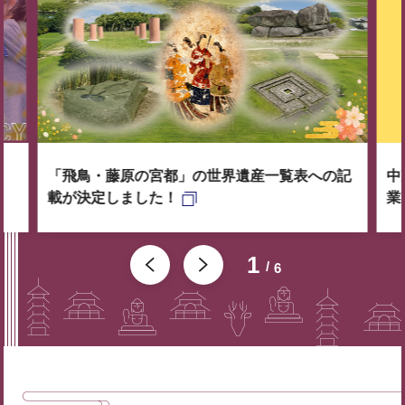
「飛鳥・藤原の宮都」の世界遺産一覧表への記
中
載が決定しました！
業
1
6