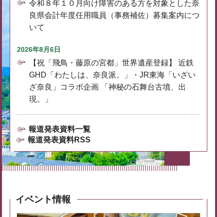
令和８年１０月向け障害のある方を対象とした奈
良県会計年度任用職員（事務補佐）募集案内につ
いて
2026年8月6日
【祝「飛鳥・藤原の宮都」世界遺産登録】 近鉄
GHD「わたしは、奈良派。」・JR東海「いざい
ざ奈良」コラボ企画 「神秘の石舞台古墳、出
現。」
報道発表資料一覧
報道発表資料RSS
イベント情報