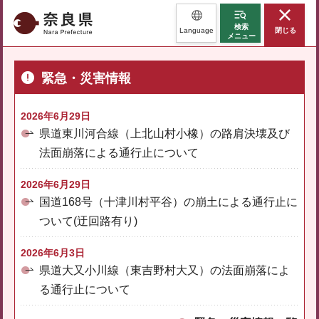
奈良県
検索
Language
閉じる
メニュー
緊急・災害情報
2026年6月29日
県道東川河合線（上北山村小橡）の路肩決壊及び
法面崩落による通行止について
2026年6月29日
国道168号（十津川村平谷）の崩土による通行止に
ついて(迂回路有り)
2026年6月3日
県道大又小川線（東吉野村大又）の法面崩落によ
る通行止について