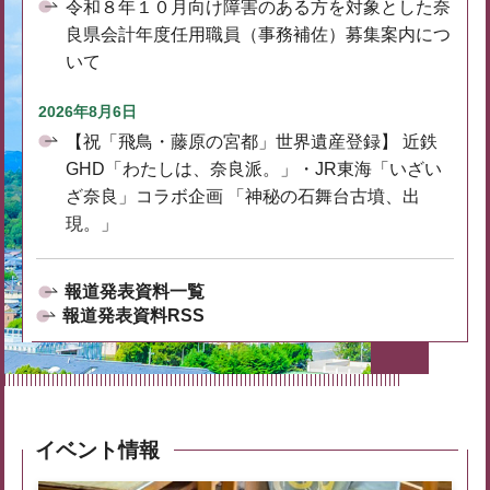
令和８年１０月向け障害のある方を対象とした奈
良県会計年度任用職員（事務補佐）募集案内につ
いて
2026年8月6日
【祝「飛鳥・藤原の宮都」世界遺産登録】 近鉄
GHD「わたしは、奈良派。」・JR東海「いざい
ざ奈良」コラボ企画 「神秘の石舞台古墳、出
現。」
報道発表資料一覧
報道発表資料RSS
イベント情報