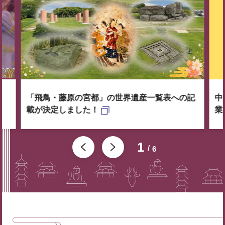
「飛鳥・藤原の宮都」の世界遺産一覧表への記
中
載が決定しました！
業
1
6