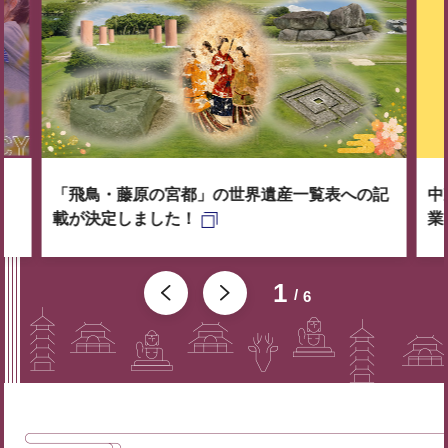
「飛鳥・藤原の宮都」の世界遺産一覧表への記
中
載が決定しました！
業
1
6