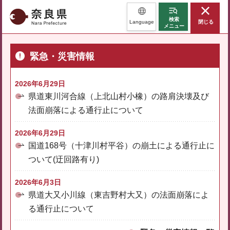
奈良県
検索
Language
閉じる
メニュー
緊急・災害情報
2026年6月29日
県道東川河合線（上北山村小橡）の路肩決壊及び
法面崩落による通行止について
2026年6月29日
国道168号（十津川村平谷）の崩土による通行止に
ついて(迂回路有り)
2026年6月3日
県道大又小川線（東吉野村大又）の法面崩落によ
る通行止について