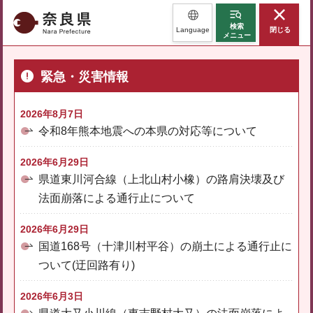
奈良県
検索
Language
閉じる
メニュー
緊急・災害情報
2026年8月7日
令和8年熊本地震への本県の対応等について
2026年6月29日
県道東川河合線（上北山村小橡）の路肩決壊及び
法面崩落による通行止について
2026年6月29日
国道168号（十津川村平谷）の崩土による通行止に
ついて(迂回路有り)
2026年6月3日