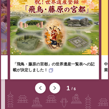
「飛鳥・藤原の宮都」の世界遺産一覧表への記
中
載が決定しました！
業
1
6