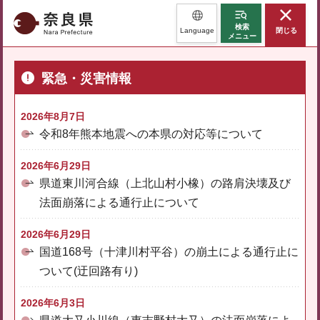
奈良県
検索
Language
閉じる
メニュー
緊急・災害情報
2026年8月7日
令和8年熊本地震への本県の対応等について
2026年6月29日
県道東川河合線（上北山村小橡）の路肩決壊及び
法面崩落による通行止について
2026年6月29日
国道168号（十津川村平谷）の崩土による通行止に
ついて(迂回路有り)
2026年6月3日