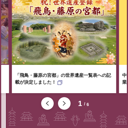
「飛鳥・藤原の宮都」の世界遺産一覧表への記
中
載が決定しました！
業
1
6