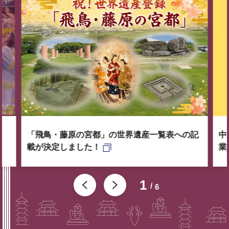
「飛鳥・藤原の宮都」の世界遺産一覧表への記
中
載が決定しました！
業
1
6