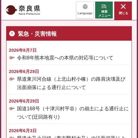
奈良県
検索
Language
閉じる
メニュー
緊急・災害情報
2026年8月7日
令和8年熊本地震への本県の対応等について
2026年6月29日
県道東川河合線（上北山村小橡）の路肩決壊及び
法面崩落による通行止について
2026年6月29日
国道168号（十津川村平谷）の崩土による通行止に
ついて(迂回路有り)
2026年6月3日