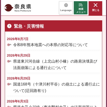
奈良県
検索
Language
閉じる
メニュー
緊急・災害情報
2026年8月7日
令和8年熊本地震への本県の対応等について
2026年6月29日
県道東川河合線（上北山村小橡）の路肩決壊及び
法面崩落による通行止について
2026年6月29日
国道168号（十津川村平谷）の崩土による通行止に
ついて(迂回路有り)
2026年6月3日