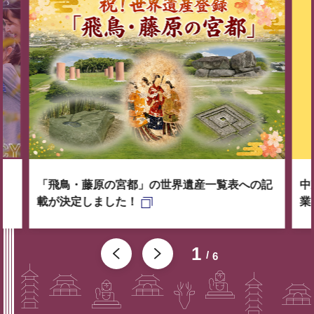
「飛鳥・藤原の宮都」の世界遺産一覧表への記
中
載が決定しました！
業
1
6