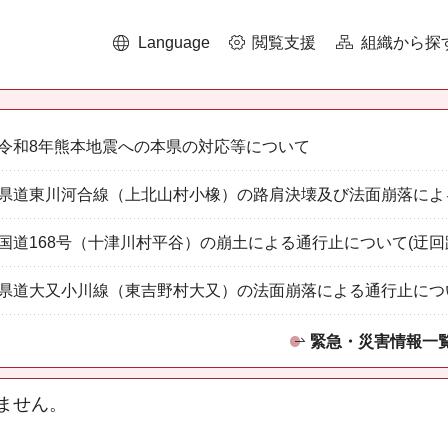
Language
閲覧支援
組織から探
令和8年熊本地震への本県の対応等について
県道東川河合線（上北山村小橡）の路肩決壊及び法面崩落によ
国道168号（十津川村平谷）の崩土による通行止について(迂回
県道大又小川線（東吉野村大又）の法面崩落による通行止につ
緊急・災害情報一
ません。