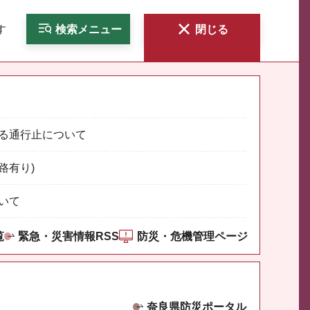
す
検索
メニュー
閉じる
る通行止について
路有り)
いて
覧
緊急・災害情報RSS
防災・危機管理ページ
奈良県防災ポータル