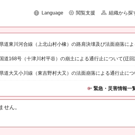
Language
閲覧支援
組織から探
県道東川河合線（上北山村小橡）の路肩決壊及び法面崩落によ
国道168号（十津川村平谷）の崩土による通行止について(迂回
県道大又小川線（東吉野村大又）の法面崩落による通行止につ
緊急・災害情報一
ません。