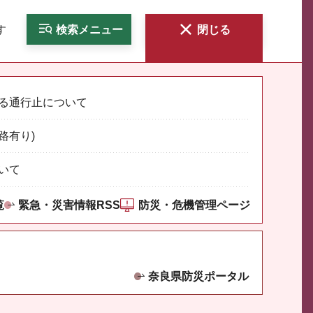
す
検索
メニュー
閉じる
る通行止について
路有り)
いて
覧
緊急・災害情報RSS
防災・危機管理ページ
奈良県防災ポータル