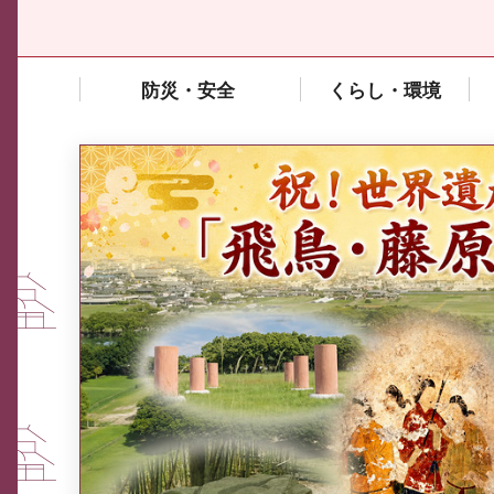
防災・安全
くらし・環境
中東情勢や原油価格上昇の影響
を受ける中小企業向け相談窓口
について
ふるさと納税なら、奈良